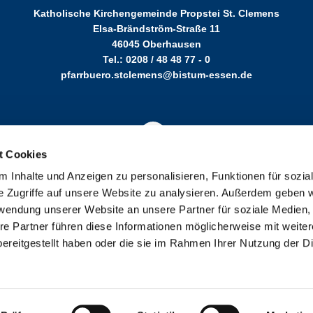
Katholische Kirchengemeinde Propstei St. Clemens
Elsa-Brändström-Straße 11
46045 Oberhausen
Tel.: 0208 / 48 48 77 - 0
pfarrbuero.stclemens@bistum-essen.de
t Cookies
 Inhalte und Anzeigen zu personalisieren, Funktionen für sozia
nen
Cookie-Richtlinie
Barrierefreiheitserklärung
Schutzkonzept s
e Zugriffe auf unsere Website zu analysieren. Außerdem geben w
rwendung unserer Website an unsere Partner für soziale Medien
re Partner führen diese Informationen möglicherweise mit weite
ereitgestellt haben oder die sie im Rahmen Ihrer Nutzung der D
Impressum
Datenschutzerklärung
ChurchDesk-Login