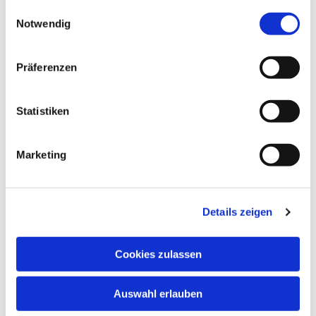
gesammelt haben.
Einwilligungsauswahl
Notwendig
Trauzeugen
Präferenzen
Messe oder Wortgottesfeier
Statistiken
Ehevorbereitungsgespräch
Marketing
Details zeigen
Cookies zulassen
Formular zu Anmeldung einer Trauung
Auswahl erlauben