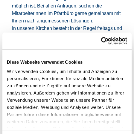
möglich ist. Bei allen Anfragen, suchen die
Mitarbeiterinnen im Pfarrbüro gerne gemeinsam mit
Ihnen nach angemessenen Lösungen.
In unseren Kirchen besteht in der Regel freitags und
samstags die Möglichkeit zur Trauung. Bevor Sie
eine Lokalität für die anschließenden
Feierlichkeiten festmachen, sollte geklärt sein, ob
die Kirche zum gewünschten Termin frei ist und ein
Diese Webseite verwendet Cookies
Geistlicher zur Verfügung steht.
Wir verwenden Cookies, um Inhalte und Anzeigen zu
Trauungen mit externen Priestern/Diakonen zu
personalisieren, Funktionen für soziale Medien anbieten
individuellen Zeiten sind nach Absprache möglich.
zu können und die Zugriffe auf unsere Website zu
Es wird dabei eine Kostenpauschale von 50 Euro
analysieren. Außerdem geben wir Informationen zu Ihrer
berechnet.
Verwendung unserer Website an unsere Partner für
soziale Medien, Werbung und Analysen weiter. Unsere
Häufig gestellte Fragen
Partner führen diese Informationen möglicherweise mit
weiteren Daten zusammen, die Sie ihnen bereitgestellt
haben oder die sie im Rahmen Ihrer Nutzung der Dienste
"Ökumenische" Trauung