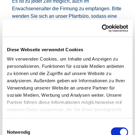
Es ist zu jeder Zeit möglich, auch im
Erwachsenenalter die Firmung zu empfangen. Bitte
wenden Sie sich an unser Pfarrbüro, sodass eine
individuelle Vorbereitung abgesprochen werden
kann.
Häufig gestellte Fragen
Diese Webseite verwendet Cookies
Wir verwenden Cookies, um Inhalte und Anzeigen zu
Wer firmt?
personalisieren, Funktionen für soziale Medien anbieten
zu können und die Zugriffe auf unsere Website zu
analysieren. Außerdem geben wir Informationen zu Ihrer
Was ist das mit den Paten?
Verwendung unserer Website an unsere Partner für
soziale Medien, Werbung und Analysen weiter. Unsere
Partner führen diese Informationen möglicherweise mit
Muss ich bei der Firmfeier
weiteren Daten zusammen, die Sie ihnen bereitgestellt
etwas "Festliches"
haben oder die sie im Rahmen Ihrer Nutzung der Dienste
anziehen
gesammelt haben.
Einwilligungsauswahl
Notwendig