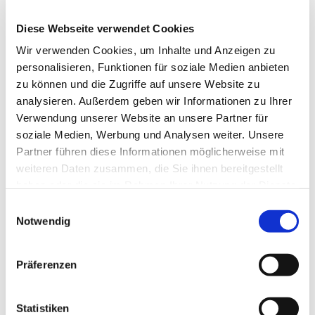
Wir haben die Seiten testen lassen.
Diese Webseite verwendet Cookies
Was müssen wir noch tun?
Wir verwenden Cookies, um Inhalte und Anzeigen zu
Bitte teilen Sie uns mit, wenn wir etwas verbessern
personalisieren, Funktionen für soziale Medien anbieten
können.
zu können und die Zugriffe auf unsere Website zu
homepage@stadtpfarrei-oberhausen.de
.
analysieren. Außerdem geben wir Informationen zu Ihrer
Verwendung unserer Website an unsere Partner für
Was können Sie tun, wenn Sie
soziale Medien, Werbung und Analysen weiter. Unsere
Probleme haben?
Partner führen diese Informationen möglicherweise mit
Wenn Sie Probleme mit der Website haben, melden
weiteren Daten zusammen, die Sie ihnen bereitgestellt
Sie sich bitte bei uns.
haben oder die sie im Rahmen Ihrer Nutzung der Dienste
Sie können uns eine E-Mail schreiben oder anrufen.
gesammelt haben.
Einwilligungsauswahl
Wir helfen Ihnen gerne weiter.
Notwendig
Wir lernen aus Ihren Fragen.
Kontakt
Präferenzen
E-Mail:
homepage@stadtpfarrei-
Statistiken
oberhausen.de