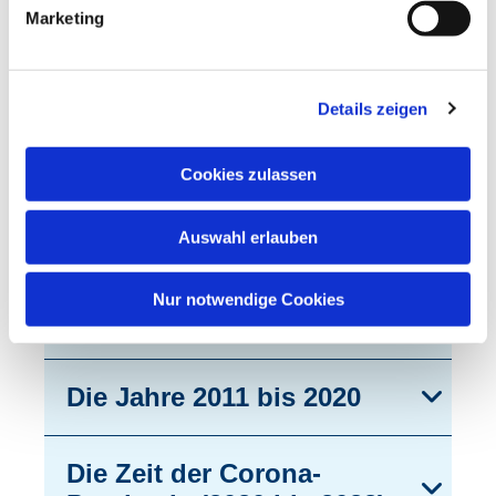
Die Jahre 1911 bis 1930
Marketing
Die Jahre 1931 bis 1950
Details zeigen
Die Jahre 1951 bis 1970
Cookies zulassen
Auswahl erlauben
Die Jahre 1971 bis 1990
Nur notwendige Cookies
Die Jahre 1991 bis 2010
Die Jahre 2011 bis 2020
Die Zeit der Corona-