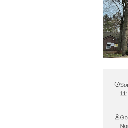
Son
11
Got
Not