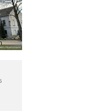
ers Huelsmann
5