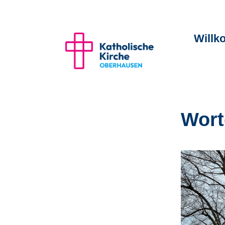
Will
Wort