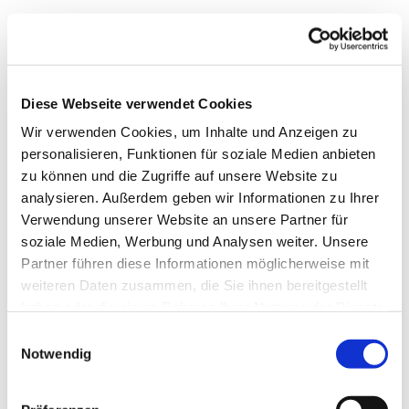
Diese Webseite verwendet Cookies
Wir verwenden Cookies, um Inhalte und Anzeigen zu
personalisieren, Funktionen für soziale Medien anbieten
zu können und die Zugriffe auf unsere Website zu
analysieren. Außerdem geben wir Informationen zu Ihrer
Verwendung unserer Website an unsere Partner für
soziale Medien, Werbung und Analysen weiter. Unsere
Dies könnte Sie auch
Partner führen diese Informationen möglicherweise mit
interessieren
weiteren Daten zusammen, die Sie ihnen bereitgestellt
haben oder die sie im Rahmen Ihrer Nutzung der Dienste
gesammelt haben.
Einwilligungsauswahl
Notwendig