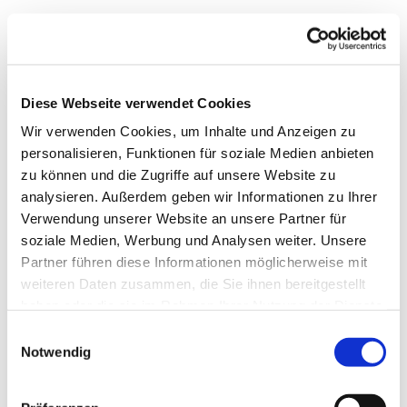
Diese Webseite verwendet Cookies
Wir verwenden Cookies, um Inhalte und Anzeigen zu
personalisieren, Funktionen für soziale Medien anbieten
zu können und die Zugriffe auf unsere Website zu
analysieren. Außerdem geben wir Informationen zu Ihrer
Verwendung unserer Website an unsere Partner für
soziale Medien, Werbung und Analysen weiter. Unsere
Dies könnte Sie auch
Partner führen diese Informationen möglicherweise mit
interessieren
weiteren Daten zusammen, die Sie ihnen bereitgestellt
haben oder die sie im Rahmen Ihrer Nutzung der Dienste
gesammelt haben.
Einwilligungsauswahl
Notwendig