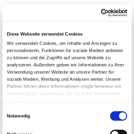
Diese Webseite verwendet Cookies
Wir verwenden Cookies, um Inhalte und Anzeigen zu
personalisieren, Funktionen für soziale Medien anbieten
zu können und die Zugriffe auf unsere Website zu
analysieren. Außerdem geben wir Informationen zu Ihrer
Verwendung unserer Website an unsere Partner für
soziale Medien, Werbung und Analysen weiter. Unsere
Dies könnte Sie auch
Partner führen diese Informationen möglicherweise mit
interessieren
weiteren Daten zusammen, die Sie ihnen bereitgestellt
haben oder die sie im Rahmen Ihrer Nutzung der Dienste
gesammelt haben.
Einwilligungsauswahl
Notwendig