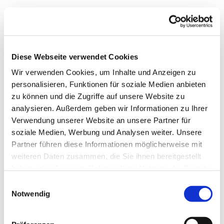
Diese Webseite verwendet Cookies
Wir verwenden Cookies, um Inhalte und Anzeigen zu
personalisieren, Funktionen für soziale Medien anbieten
zu können und die Zugriffe auf unsere Website zu
analysieren. Außerdem geben wir Informationen zu Ihrer
Verwendung unserer Website an unsere Partner für
soziale Medien, Werbung und Analysen weiter. Unsere
Dies könnte Sie auch
Partner führen diese Informationen möglicherweise mit
interessieren
weiteren Daten zusammen, die Sie ihnen bereitgestellt
haben oder die sie im Rahmen Ihrer Nutzung der Dienste
gesammelt haben.
Einwilligungsauswahl
Notwendig