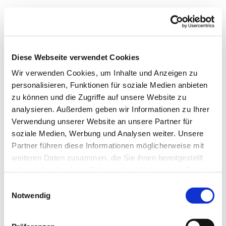
Diese Webseite verwendet Cookies
Wir verwenden Cookies, um Inhalte und Anzeigen zu
personalisieren, Funktionen für soziale Medien anbieten
zu können und die Zugriffe auf unsere Website zu
analysieren. Außerdem geben wir Informationen zu Ihrer
Verwendung unserer Website an unsere Partner für
soziale Medien, Werbung und Analysen weiter. Unsere
Dies könnte Sie auch
Partner führen diese Informationen möglicherweise mit
interessieren
weiteren Daten zusammen, die Sie ihnen bereitgestellt
haben oder die sie im Rahmen Ihrer Nutzung der Dienste
gesammelt haben.
Einwilligungsauswahl
Notwendig