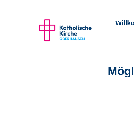
Will
Mögl