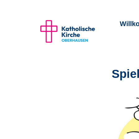
Will
Spie