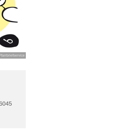
Pfarrbriefservice
46045