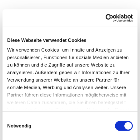
Diese Webseite verwendet Cookies
Wir verwenden Cookies, um Inhalte und Anzeigen zu
personalisieren, Funktionen für soziale Medien anbieten
zu können und die Zugriffe auf unsere Website zu
analysieren. Außerdem geben wir Informationen zu Ihrer
Verwendung unserer Website an unsere Partner für
soziale Medien, Werbung und Analysen weiter. Unsere
Dies könnte Sie auch
Partner führen diese Informationen möglicherweise mit
interessieren
weiteren Daten zusammen, die Sie ihnen bereitgestellt
haben oder die sie im Rahmen Ihrer Nutzung der Dienste
gesammelt haben.
Einwilligungsauswahl
Notwendig