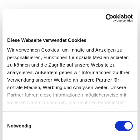
Diese Webseite verwendet Cookies
Wir verwenden Cookies, um Inhalte und Anzeigen zu
personalisieren, Funktionen für soziale Medien anbieten
zu können und die Zugriffe auf unsere Website zu
analysieren. Außerdem geben wir Informationen zu Ihrer
Verwendung unserer Website an unsere Partner für
soziale Medien, Werbung und Analysen weiter. Unsere
Dies könnte Sie auch
Partner führen diese Informationen möglicherweise mit
interessieren
weiteren Daten zusammen, die Sie ihnen bereitgestellt
haben oder die sie im Rahmen Ihrer Nutzung der Dienste
gesammelt haben.
Einwilligungsauswahl
Notwendig