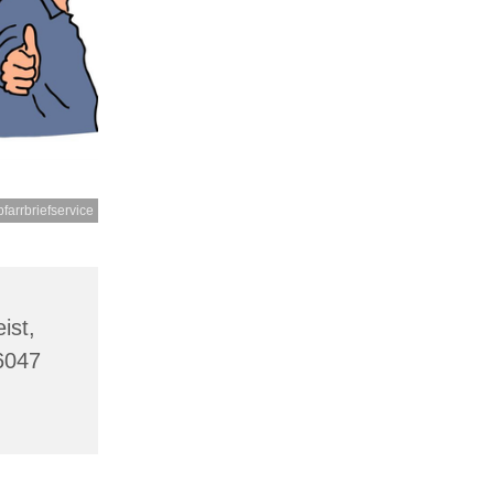
pfarrbriefservice
ist,
6047