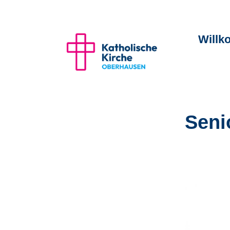
Will
Seni