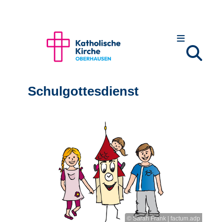
Schulgottesdienst
© Sarah Frank | factum.adp