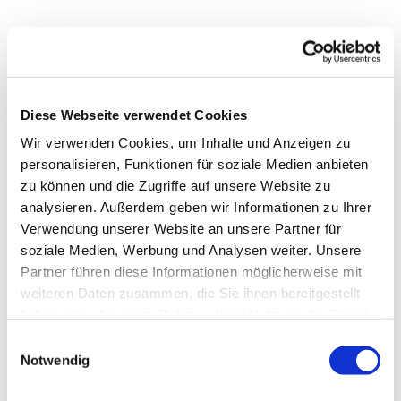
Diese Webseite verwendet Cookies
Wir verwenden Cookies, um Inhalte und Anzeigen zu
personalisieren, Funktionen für soziale Medien anbieten
zu können und die Zugriffe auf unsere Website zu
analysieren. Außerdem geben wir Informationen zu Ihrer
Verwendung unserer Website an unsere Partner für
soziale Medien, Werbung und Analysen weiter. Unsere
Dies könnte Sie auch
Partner führen diese Informationen möglicherweise mit
interessieren
weiteren Daten zusammen, die Sie ihnen bereitgestellt
haben oder die sie im Rahmen Ihrer Nutzung der Dienste
gesammelt haben.
Einwilligungsauswahl
Notwendig