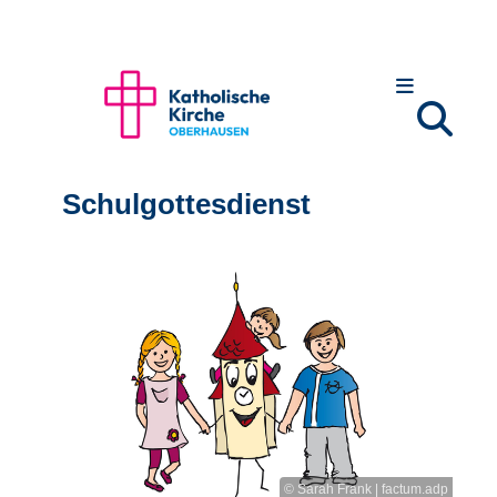
Schulgottesdienst
© Sarah Frank | factum.adp