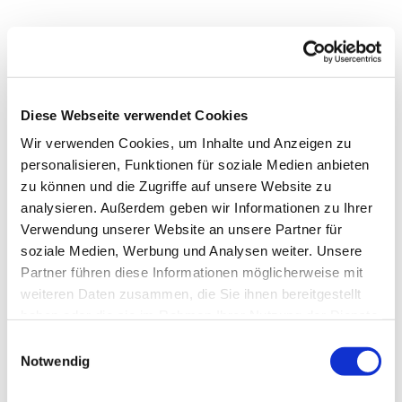
Diese Webseite verwendet Cookies
Wir verwenden Cookies, um Inhalte und Anzeigen zu
personalisieren, Funktionen für soziale Medien anbieten
zu können und die Zugriffe auf unsere Website zu
analysieren. Außerdem geben wir Informationen zu Ihrer
Verwendung unserer Website an unsere Partner für
soziale Medien, Werbung und Analysen weiter. Unsere
Dies könnte Sie auch
Partner führen diese Informationen möglicherweise mit
interessieren
weiteren Daten zusammen, die Sie ihnen bereitgestellt
haben oder die sie im Rahmen Ihrer Nutzung der Dienste
gesammelt haben.
Einwilligungsauswahl
Notwendig