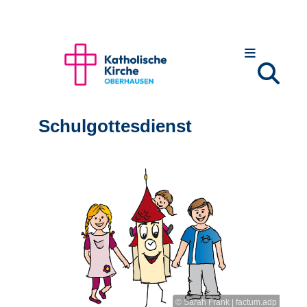
Schulgottesdienst
© Sarah Frank | factum.adp