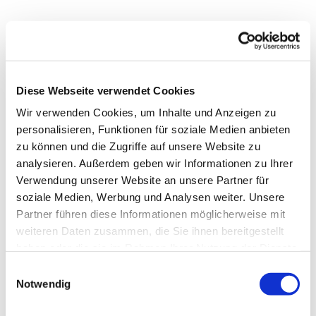
Diese Webseite verwendet Cookies
Wir verwenden Cookies, um Inhalte und Anzeigen zu
personalisieren, Funktionen für soziale Medien anbieten
zu können und die Zugriffe auf unsere Website zu
analysieren. Außerdem geben wir Informationen zu Ihrer
Verwendung unserer Website an unsere Partner für
soziale Medien, Werbung und Analysen weiter. Unsere
Dies könnte Sie auch
Partner führen diese Informationen möglicherweise mit
interessieren
weiteren Daten zusammen, die Sie ihnen bereitgestellt
haben oder die sie im Rahmen Ihrer Nutzung der Dienste
gesammelt haben.
Einwilligungsauswahl
Notwendig