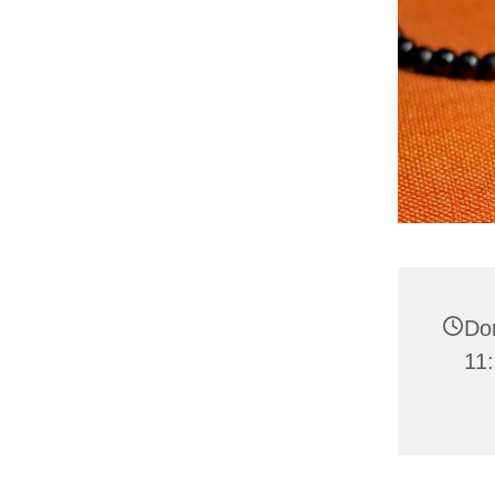
Don
11