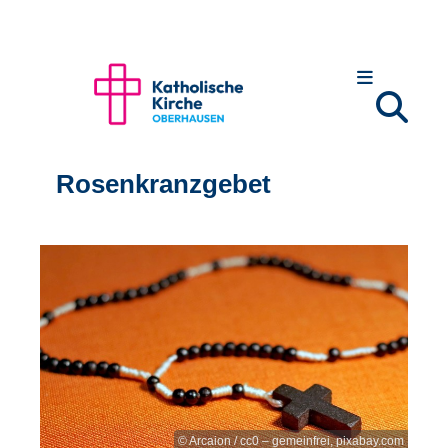
Rosenkranzgebet
© Arcaion / cc0 – gemeinfrei, pixabay.com