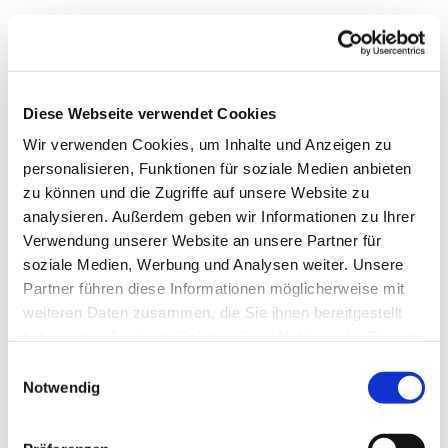
Diese Webseite verwendet Cookies
Wir verwenden Cookies, um Inhalte und Anzeigen zu
personalisieren, Funktionen für soziale Medien anbieten
zu können und die Zugriffe auf unsere Website zu
analysieren. Außerdem geben wir Informationen zu Ihrer
Verwendung unserer Website an unsere Partner für
soziale Medien, Werbung und Analysen weiter. Unsere
Dies könnte Sie auch
Partner führen diese Informationen möglicherweise mit
interessieren
weiteren Daten zusammen, die Sie ihnen bereitgestellt
haben oder die sie im Rahmen Ihrer Nutzung der Dienste
gesammelt haben.
Einwilligungsauswahl
Notwendig