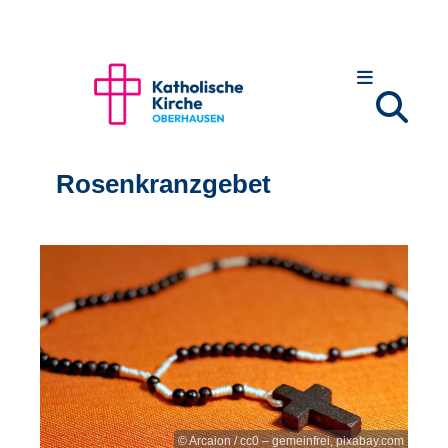
Rosenkranzgebet
© Arcaion / cc0 – gemeinfrei, pixabay.com