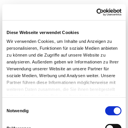
Diese Webseite verwendet Cookies
Wir verwenden Cookies, um Inhalte und Anzeigen zu
personalisieren, Funktionen für soziale Medien anbieten
zu können und die Zugriffe auf unsere Website zu
analysieren. Außerdem geben wir Informationen zu Ihrer
Verwendung unserer Website an unsere Partner für
soziale Medien, Werbung und Analysen weiter. Unsere
Dies könnte Sie auch
Partner führen diese Informationen möglicherweise mit
interessieren
weiteren Daten zusammen, die Sie ihnen bereitgestellt
haben oder die sie im Rahmen Ihrer Nutzung der Dienste
gesammelt haben.
Einwilligungsauswahl
Notwendig