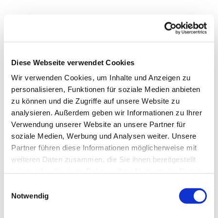
Diese Webseite verwendet Cookies
Wir verwenden Cookies, um Inhalte und Anzeigen zu
personalisieren, Funktionen für soziale Medien anbieten
zu können und die Zugriffe auf unsere Website zu
analysieren. Außerdem geben wir Informationen zu Ihrer
Verwendung unserer Website an unsere Partner für
soziale Medien, Werbung und Analysen weiter. Unsere
Dies könnte Sie auch
Partner führen diese Informationen möglicherweise mit
interessieren
weiteren Daten zusammen, die Sie ihnen bereitgestellt
haben oder die sie im Rahmen Ihrer Nutzung der Dienste
gesammelt haben.
Einwilligungsauswahl
Notwendig