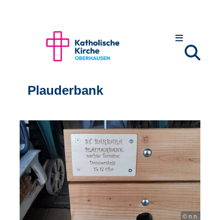
Plauderbank
© n.n.