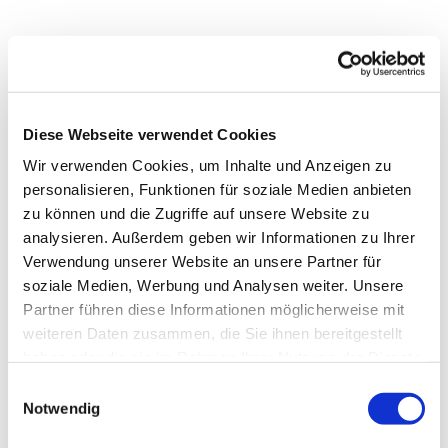
Diese Webseite verwendet Cookies
Wir verwenden Cookies, um Inhalte und Anzeigen zu
personalisieren, Funktionen für soziale Medien anbieten
zu können und die Zugriffe auf unsere Website zu
analysieren. Außerdem geben wir Informationen zu Ihrer
Verwendung unserer Website an unsere Partner für
soziale Medien, Werbung und Analysen weiter. Unsere
Dies könnte Sie auch
Partner führen diese Informationen möglicherweise mit
interessieren
weiteren Daten zusammen, die Sie ihnen bereitgestellt
haben oder die sie im Rahmen Ihrer Nutzung der Dienste
gesammelt haben.
Einwilligungsauswahl
Notwendig