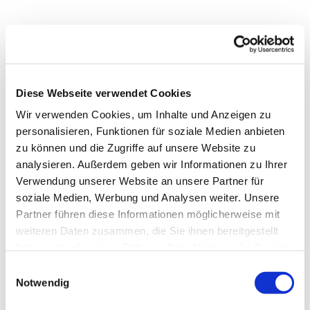
Diese Webseite verwendet Cookies
Wir verwenden Cookies, um Inhalte und Anzeigen zu
personalisieren, Funktionen für soziale Medien anbieten
zu können und die Zugriffe auf unsere Website zu
analysieren. Außerdem geben wir Informationen zu Ihrer
Verwendung unserer Website an unsere Partner für
soziale Medien, Werbung und Analysen weiter. Unsere
Dies könnte Sie auch
Partner führen diese Informationen möglicherweise mit
interessieren
weiteren Daten zusammen, die Sie ihnen bereitgestellt
haben oder die sie im Rahmen Ihrer Nutzung der Dienste
gesammelt haben.
Einwilligungsauswahl
Notwendig