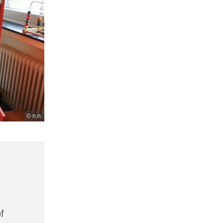
© n.n.
f