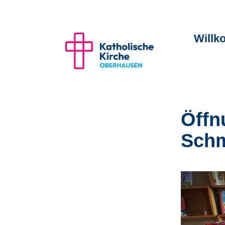
Will
Öffn
Schm