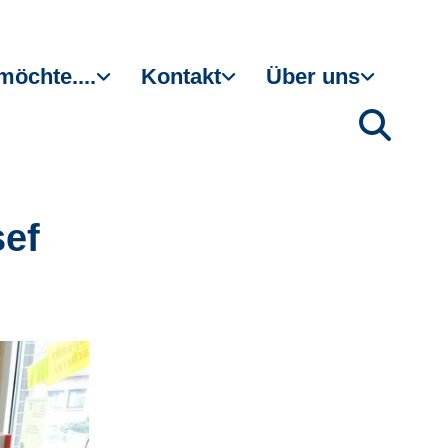
möchte....
Kontakt
Über uns
sef