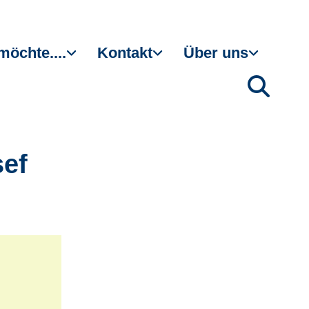
möchte....
Kontakt
Über uns
sef