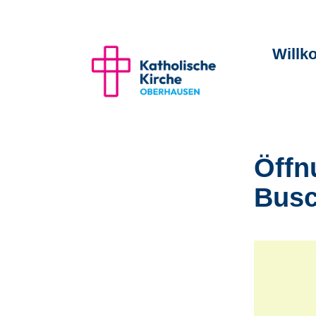
Will
Öffn
Bus