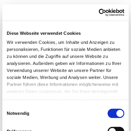
Diese Webseite verwendet Cookies
Wir verwenden Cookies, um Inhalte und Anzeigen zu
personalisieren, Funktionen für soziale Medien anbieten
zu können und die Zugriffe auf unsere Website zu
analysieren. Außerdem geben wir Informationen zu Ihrer
Verwendung unserer Website an unsere Partner für
soziale Medien, Werbung und Analysen weiter. Unsere
Dies könnte Sie auch
Partner führen diese Informationen möglicherweise mit
interessieren
weiteren Daten zusammen, die Sie ihnen bereitgestellt
haben oder die sie im Rahmen Ihrer Nutzung der Dienste
gesammelt haben.
Einwilligungsauswahl
Notwendig