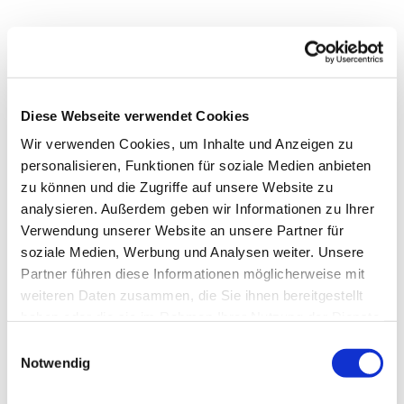
Diese Webseite verwendet Cookies
Wir verwenden Cookies, um Inhalte und Anzeigen zu
personalisieren, Funktionen für soziale Medien anbieten
zu können und die Zugriffe auf unsere Website zu
analysieren. Außerdem geben wir Informationen zu Ihrer
Verwendung unserer Website an unsere Partner für
soziale Medien, Werbung und Analysen weiter. Unsere
Dies könnte Sie auch
Partner führen diese Informationen möglicherweise mit
interessieren
weiteren Daten zusammen, die Sie ihnen bereitgestellt
haben oder die sie im Rahmen Ihrer Nutzung der Dienste
gesammelt haben.
Einwilligungsauswahl
Notwendig