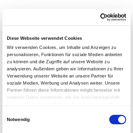
Diese Webseite verwendet Cookies
Wir verwenden Cookies, um Inhalte und Anzeigen zu
personalisieren, Funktionen für soziale Medien anbieten
zu können und die Zugriffe auf unsere Website zu
analysieren. Außerdem geben wir Informationen zu Ihrer
Verwendung unserer Website an unsere Partner für
soziale Medien, Werbung und Analysen weiter. Unsere
Dies könnte Sie auch
Partner führen diese Informationen möglicherweise mit
interessieren
weiteren Daten zusammen, die Sie ihnen bereitgestellt
haben oder die sie im Rahmen Ihrer Nutzung der Dienste
gesammelt haben.
Einwilligungsauswahl
Notwendig