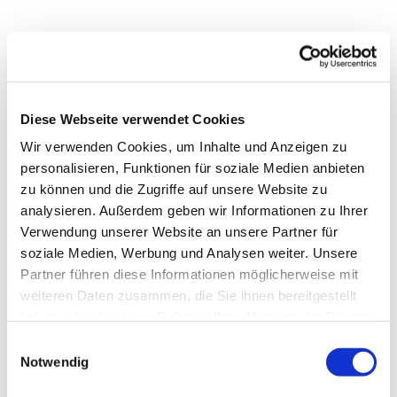
Diese Webseite verwendet Cookies
Wir verwenden Cookies, um Inhalte und Anzeigen zu
personalisieren, Funktionen für soziale Medien anbieten
zu können und die Zugriffe auf unsere Website zu
analysieren. Außerdem geben wir Informationen zu Ihrer
Verwendung unserer Website an unsere Partner für
soziale Medien, Werbung und Analysen weiter. Unsere
Dies könnte Sie auch
Partner führen diese Informationen möglicherweise mit
interessieren
weiteren Daten zusammen, die Sie ihnen bereitgestellt
haben oder die sie im Rahmen Ihrer Nutzung der Dienste
gesammelt haben.
Einwilligungsauswahl
Notwendig