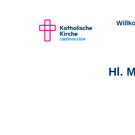
Will
Hl. 