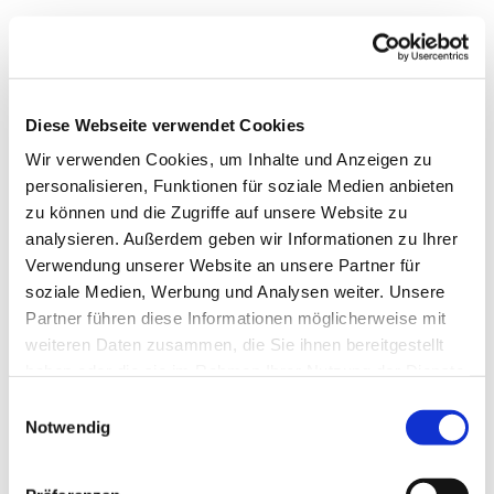
Diese Webseite verwendet Cookies
Wir verwenden Cookies, um Inhalte und Anzeigen zu
personalisieren, Funktionen für soziale Medien anbieten
zu können und die Zugriffe auf unsere Website zu
analysieren. Außerdem geben wir Informationen zu Ihrer
Verwendung unserer Website an unsere Partner für
soziale Medien, Werbung und Analysen weiter. Unsere
Dies könnte Sie auch
Partner führen diese Informationen möglicherweise mit
interessieren
weiteren Daten zusammen, die Sie ihnen bereitgestellt
haben oder die sie im Rahmen Ihrer Nutzung der Dienste
gesammelt haben.
Einwilligungsauswahl
Notwendig