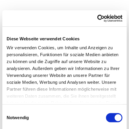
Diese Webseite verwendet Cookies
Wir verwenden Cookies, um Inhalte und Anzeigen zu
personalisieren, Funktionen für soziale Medien anbieten
zu können und die Zugriffe auf unsere Website zu
analysieren. Außerdem geben wir Informationen zu Ihrer
Verwendung unserer Website an unsere Partner für
soziale Medien, Werbung und Analysen weiter. Unsere
Dies könnte Sie auch
Partner führen diese Informationen möglicherweise mit
interessieren
weiteren Daten zusammen, die Sie ihnen bereitgestellt
haben oder die sie im Rahmen Ihrer Nutzung der Dienste
gesammelt haben.
Einwilligungsauswahl
Notwendig