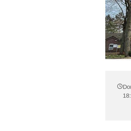
Don
18