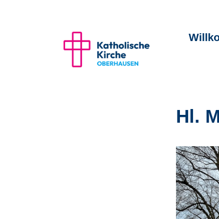
Will
Hl. 