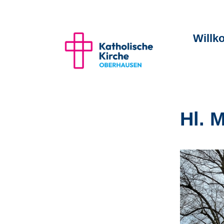
Will
Hl. 