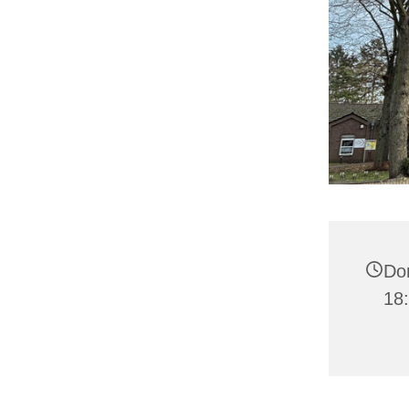
Don
18