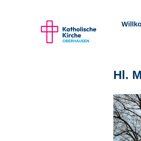
Will
Hl. 