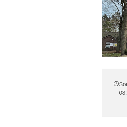
Son
08