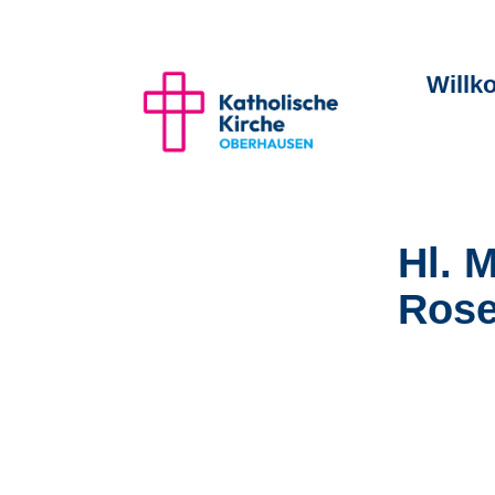
Will
Hl. 
Rose