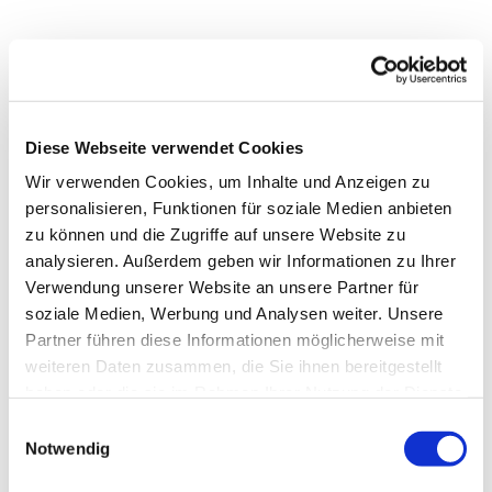
Diese Webseite verwendet Cookies
Wir verwenden Cookies, um Inhalte und Anzeigen zu
personalisieren, Funktionen für soziale Medien anbieten
zu können und die Zugriffe auf unsere Website zu
analysieren. Außerdem geben wir Informationen zu Ihrer
Verwendung unserer Website an unsere Partner für
soziale Medien, Werbung und Analysen weiter. Unsere
Dies könnte Sie auch
Partner führen diese Informationen möglicherweise mit
interessieren
weiteren Daten zusammen, die Sie ihnen bereitgestellt
haben oder die sie im Rahmen Ihrer Nutzung der Dienste
gesammelt haben.
Einwilligungsauswahl
Notwendig