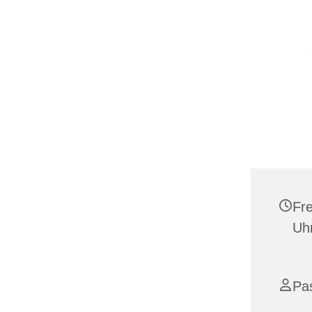
Fre
Uh
Pa