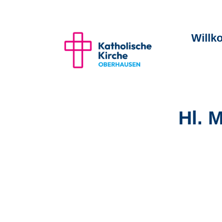
Will
Hl. 