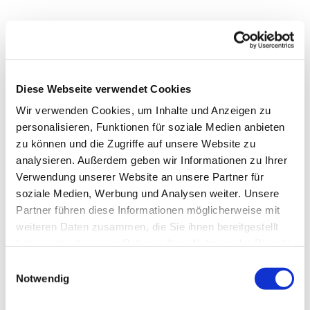
Diese Webseite verwendet Cookies
Wir verwenden Cookies, um Inhalte und Anzeigen zu
personalisieren, Funktionen für soziale Medien anbieten
zu können und die Zugriffe auf unsere Website zu
analysieren. Außerdem geben wir Informationen zu Ihrer
Verwendung unserer Website an unsere Partner für
soziale Medien, Werbung und Analysen weiter. Unsere
Dies könnte Sie auch
Partner führen diese Informationen möglicherweise mit
interessieren
weiteren Daten zusammen, die Sie ihnen bereitgestellt
haben oder die sie im Rahmen Ihrer Nutzung der Dienste
gesammelt haben.
Einwilligungsauswahl
Notwendig