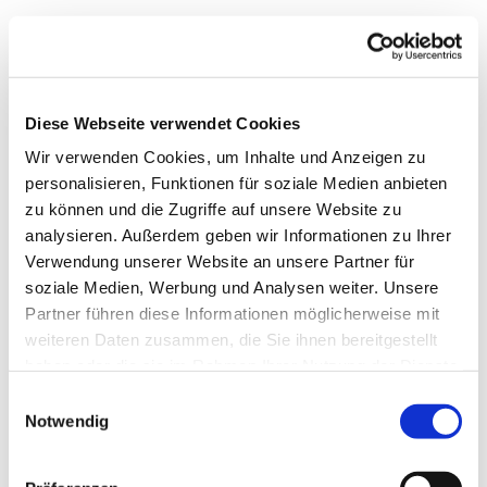
Diese Webseite verwendet Cookies
Wir verwenden Cookies, um Inhalte und Anzeigen zu
personalisieren, Funktionen für soziale Medien anbieten
zu können und die Zugriffe auf unsere Website zu
analysieren. Außerdem geben wir Informationen zu Ihrer
Verwendung unserer Website an unsere Partner für
soziale Medien, Werbung und Analysen weiter. Unsere
Dies könnte Sie auch
Partner führen diese Informationen möglicherweise mit
interessieren
weiteren Daten zusammen, die Sie ihnen bereitgestellt
haben oder die sie im Rahmen Ihrer Nutzung der Dienste
gesammelt haben.
Einwilligungsauswahl
Notwendig