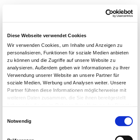
Diese Webseite verwendet Cookies
Wir verwenden Cookies, um Inhalte und Anzeigen zu
personalisieren, Funktionen für soziale Medien anbieten
zu können und die Zugriffe auf unsere Website zu
analysieren. Außerdem geben wir Informationen zu Ihrer
Verwendung unserer Website an unsere Partner für
soziale Medien, Werbung und Analysen weiter. Unsere
Dies könnte Sie auch
Partner führen diese Informationen möglicherweise mit
interessieren
weiteren Daten zusammen, die Sie ihnen bereitgestellt
haben oder die sie im Rahmen Ihrer Nutzung der Dienste
gesammelt haben.
Einwilligungsauswahl
Notwendig