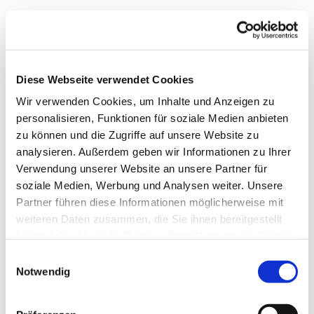
Diese Webseite verwendet Cookies
Wir verwenden Cookies, um Inhalte und Anzeigen zu
personalisieren, Funktionen für soziale Medien anbieten
zu können und die Zugriffe auf unsere Website zu
analysieren. Außerdem geben wir Informationen zu Ihrer
Verwendung unserer Website an unsere Partner für
soziale Medien, Werbung und Analysen weiter. Unsere
Dies könnte Sie auch
Partner führen diese Informationen möglicherweise mit
interessieren
weiteren Daten zusammen, die Sie ihnen bereitgestellt
haben oder die sie im Rahmen Ihrer Nutzung der Dienste
gesammelt haben.
Einwilligungsauswahl
Notwendig