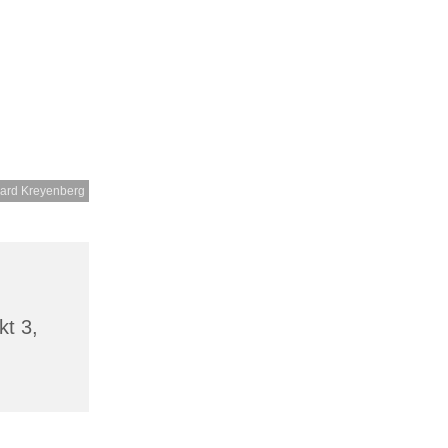
ard Kreyenberg
t 3,