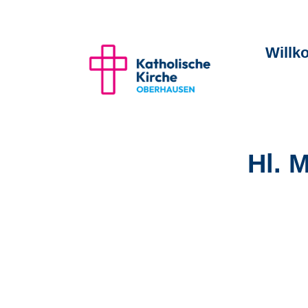
Will
Hl. 