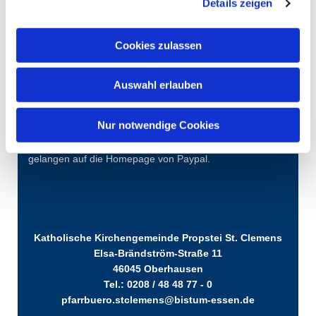
Details zeigen
Cookies zulassen
Auswahl erlauben
Nur notwendige Cookies
Über diesen QR-Code oder den "Spenden-Button"
können Sie für einen auswählbaren Zweck spenden. Sie
gelangen auf die Homepage von Paypal.
Katholische Kirchengemeinde Propstei St. Clemens
Elsa-Brändström-Straße 11
46045 Oberhausen
Tel.: 0208 / 48 48 77 - 0
pfarrbuero.stclemens@bistum-essen.de