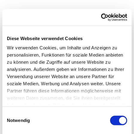
Diese Webseite verwendet Cookies
Wir verwenden Cookies, um Inhalte und Anzeigen zu
personalisieren, Funktionen für soziale Medien anbieten
zu können und die Zugriffe auf unsere Website zu
analysieren. Außerdem geben wir Informationen zu Ihrer
Verwendung unserer Website an unsere Partner für
soziale Medien, Werbung und Analysen weiter. Unsere
Dies könnte Sie auch
Partner führen diese Informationen möglicherweise mit
interessieren
weiteren Daten zusammen, die Sie ihnen bereitgestellt
haben oder die sie im Rahmen Ihrer Nutzung der Dienste
gesammelt haben.
Einwilligungsauswahl
Notwendig