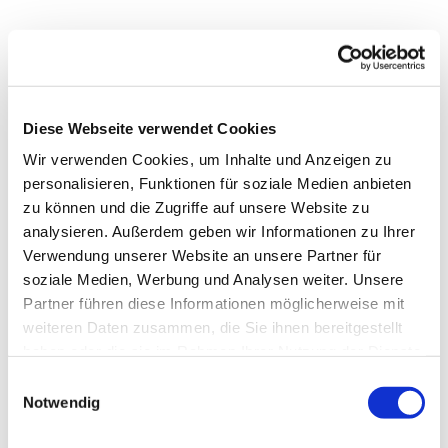
Diese Webseite verwendet Cookies
Wir verwenden Cookies, um Inhalte und Anzeigen zu
personalisieren, Funktionen für soziale Medien anbieten
zu können und die Zugriffe auf unsere Website zu
analysieren. Außerdem geben wir Informationen zu Ihrer
Verwendung unserer Website an unsere Partner für
soziale Medien, Werbung und Analysen weiter. Unsere
Dies könnte Sie auch
Partner führen diese Informationen möglicherweise mit
interessieren
weiteren Daten zusammen, die Sie ihnen bereitgestellt
haben oder die sie im Rahmen Ihrer Nutzung der Dienste
gesammelt haben.
Einwilligungsauswahl
Notwendig