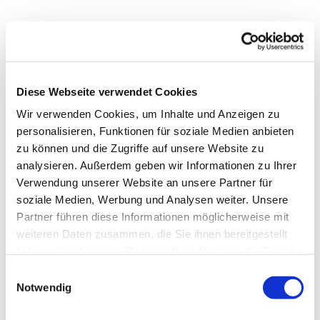
Diese Webseite verwendet Cookies
Wir verwenden Cookies, um Inhalte und Anzeigen zu
personalisieren, Funktionen für soziale Medien anbieten
zu können und die Zugriffe auf unsere Website zu
analysieren. Außerdem geben wir Informationen zu Ihrer
Verwendung unserer Website an unsere Partner für
soziale Medien, Werbung und Analysen weiter. Unsere
Dies könnte Sie auch
Partner führen diese Informationen möglicherweise mit
interessieren
weiteren Daten zusammen, die Sie ihnen bereitgestellt
haben oder die sie im Rahmen Ihrer Nutzung der Dienste
gesammelt haben.
Einwilligungsauswahl
Notwendig